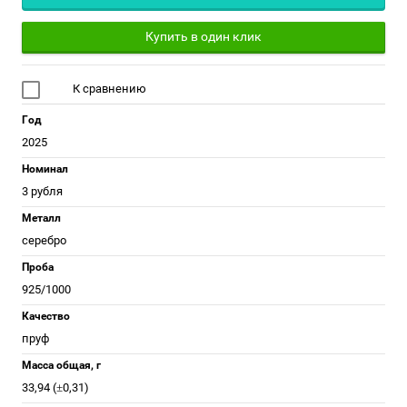
Купить в один клик
К сравнению
Год
2025
Номинал
3 рубля
Металл
серебро
Проба
925/1000
Качество
пруф
Масса общая, г
33,94 (±0,31)